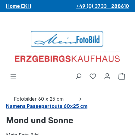
Home EKH
+49 (0) 3733 - 288610
Zum Hauptinhalt springen
Du hast 0 Pro
War
Fotobilder 60 x 25 cm
Namens Passepartouts 60x25 cm
Mond und Sonne