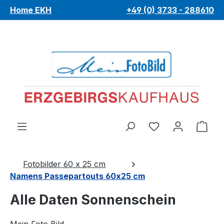
Home EKH
+49 (0) 3733 - 288610
Zum Hauptinhalt springen
Du hast 0 Pro
War
Fotobilder 60 x 25 cm
Namens Passepartouts 60x25 cm
Alle Daten Sonnenschein