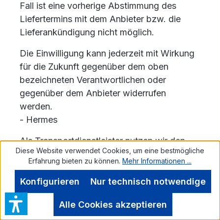
Fall ist eine vorherige Abstimmung des
Liefertermins mit dem Anbieter bzw. die
Lieferankündigung nicht möglich.
Die Einwilligung kann jederzeit mit Wirkung
für die Zukunft gegenüber dem oben
bezeichneten Verantwortlichen oder
gegenüber dem Anbieter widerrufen
werden.
- Hermes
Als Transportdienstleister nutzen wir den
Diese Website verwendet Cookies, um eine bestmögliche
nachstehenden Anbieter: Hermes Logistik
Erfahrung bieten zu können.
Mehr Informationen ...
Gruppe Deutschland GmbH, Essener Straße
89, 22419 Hamburg, Deutschland
Konfigurieren
Nur technisch notwendige
Wir geben Ihre E-Mail-Adresse und/oder
Alle Cookies akzeptieren
Telefonnummer gemäß Art. 6 Abs. 1 lit. a