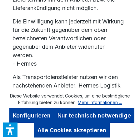
Lieferankündigung nicht möglich.
Die Einwilligung kann jederzeit mit Wirkung
für die Zukunft gegenüber dem oben
bezeichneten Verantwortlichen oder
gegenüber dem Anbieter widerrufen
werden.
- Hermes
Als Transportdienstleister nutzen wir den
nachstehenden Anbieter: Hermes Logistik
Gruppe Deutschland GmbH, Essener Straße
Diese Website verwendet Cookies, um eine bestmögliche
89, 22419 Hamburg, Deutschland
Erfahrung bieten zu können.
Mehr Informationen ...
Konfigurieren
Nur technisch notwendige
Wir geben Ihre E-Mail-Adresse und/oder
Telefonnummer gemäß Art. 6 Abs. 1 lit. a
Alle Cookies akzeptieren
DSGVO vor der Zustellung der Ware zum